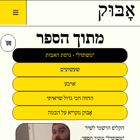
ילוג
לתוכן
תוכן
מתוך הספר
עגלת
קניות
"משתדל" - גרסת האבות
שעשועים
ארבע
החזה הכי גדול שראיתי
אָבּוּק מקריא על הבמה
P
הקליפ הרשמי לשיר
"משתדל" מתוך הספר.