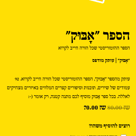
הספר "אָבּוּק"
הספר ההומוריסטי שכל הורה חייב לקרוא
"אָבּוּק" | עותק מודפס
עותק מהספר "אָבּוּק", הספר ההומוריסטי שכל הורה חייב לקרוא. 92
עמודים של שירים, תובנות וסיפורים קצרים המלווים באיורים מצחיקים
לאללה. בכל ספר אָבּוּק מוסיף לכם מתנה קטנה, רק אומר (-:
המחיר
המחיר
70.00
₪
80.00
₪
כמות
המקורי
הנוכחי
של
רוצים להוסיף משהו?
הספר
היה:
הוא: