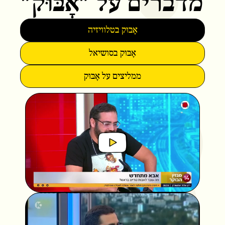
מדברים על "אָבּוּק"
אָבּוּק בטלוויזיה
אָבּוּק בסושיאל
ממליצים על אָבּוּק
P
l
a
P