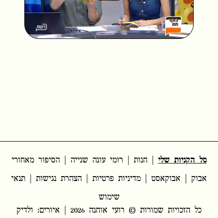
l
d
V
a
e
i
y
o
d
V
e
i
סל הקניות שלי
|
חנות
|
רומי עונה שנייה
|
הסיפור מאחורי
o
אבוק
|
אבוקאסט
|
מדיניות פרטיות
|
הצהרת נגישות
|
תנאי
d
שימוש
כל הזכויות שמורות © רועי אוחנה 2026 | איורים: ולדיק